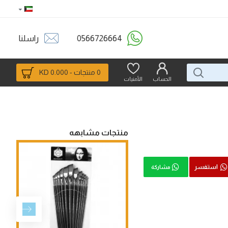
0566726664
راسلنا
0 منتجات - 0.000 KD
الحساب
الأمنيات
منتجات مشابهه
استفسر
مشاركة