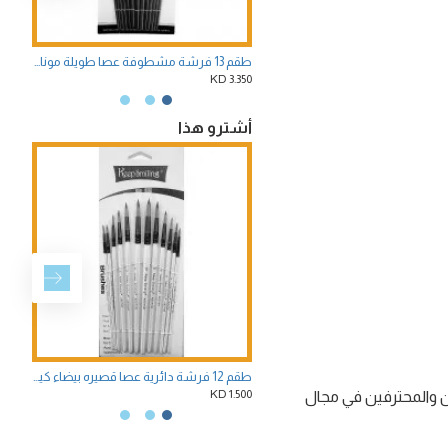
طقم 13 فرشة مشطوفة عصا طويلة موناليزا
3.350 KD
3.350 KD
أشترو هذا
طقم 12 فرشة دائرية عصا قصيره بيضاء كيب سمايل
3.000 KD
1.500 KD
ن والمحترفين في مجال