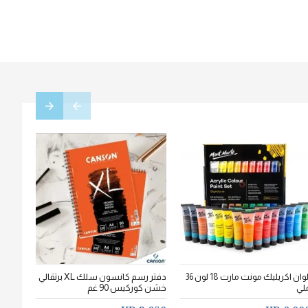
الوان اكريليك مونت مارت 18 لون 36
دفتر رسم كانسون سلك XL برتقالي
لي
خشن كوركيس 90 غم
سم * 20سم