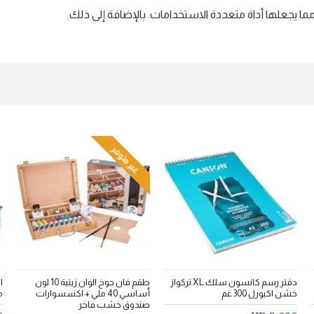
ا يجعلها أداة متعددة الاستخدامات. بالإضافة إلى ذلك
غير متوفر
دفتر رسم كانسون سلك XL تركواز
طقم فان جوخ الوان زيتية 10 لون
خشن اكيورل 300 غم
أساسي 40 ملي + اكسسوارات
م
صندوق خشب فاخر