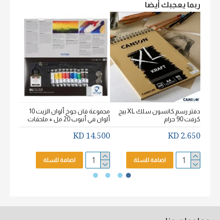
ربما يعجبك أيضا
دفتر رسم كانسون سلك XL بيج
مجموعة فان جوخ ألوان الزيت 10
كرفت 90 جرام
ألوان في أنبوب 20 مل + ملحقات
خشن اكيورل
2.650 KD
14.500 KD
2.650 KD
اضافة للسلة
اضافة للسلة