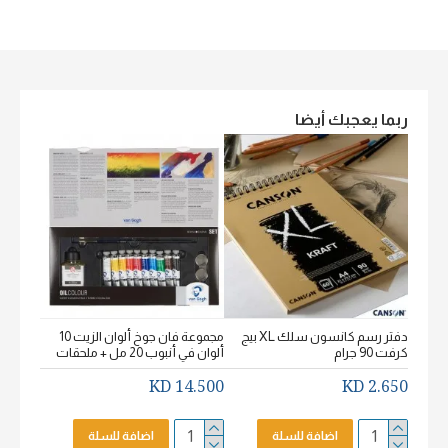
ربما يعجبك أيضا
دفتر رسم كانسون سلك XL بيج
مجموعة فان جوخ ألوان الزيت 10
كرفت 90 جرام
ألوان في أنبوب 20 مل + ملحقات
خشن اكيورل
2.650 KD
14.500 KD
2.650 KD
اضافة للسلة
اضافة للسلة