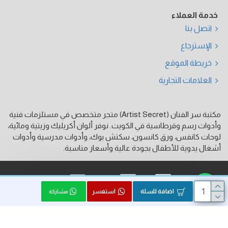
خدمة العملاء
اتصل بنا
الإسترجاع
خريطة الموقع
العلامات التجارية
مكتبة سر الفنان (Artist Secret) متجر متخصص في مستلزمات فنية
وأدوات رسم وقرطاسية في الكويت. نوفر ألوان أكريليك وزيتية ومائية،
لوحات كانفس، ورق كانسون، سكتش بوك، وأدوات مدرسية وأدوات
أشغال يدوية للأطفال بجودة عالية وأسعار مناسبة.
فيزا
ماستر كارد
كي نت
اضافة للسلة
استفسر
مشاركة
الحقوق محفوظة © 2026, Artist Secret, بواسطة HK