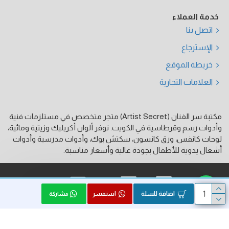
خدمة العملاء
اتصل بنا
الإسترجاع
خريطة الموقع
العلامات التجارية
مكتبة سر الفنان (Artist Secret) متجر متخصص في مستلزمات فنية
وأدوات رسم وقرطاسية في الكويت. نوفر ألوان أكريليك وزيتية ومائية،
لوحات كانفس، ورق كانسون، سكتش بوك، وأدوات مدرسية وأدوات
أشغال يدوية للأطفال بجودة عالية وأسعار مناسبة.
فيزا
ماستر كارد
كي نت
اضافة للسلة
استفسر
مشاركة
الحقوق محفوظة © 2026, Artist Secret, بواسطة HK