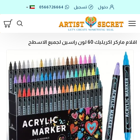
دخول
تسجيل
0566726664
اقلام ماركر اكريليك 60 لون راسين لجميع الاسطح