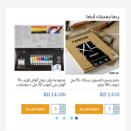
ربما يعجبك أيضا
دفتر رسم كانسون سلك XL بيج
مجموعة فان جوخ ألوان الزيت 10
كرفت 90 جرام
ألوان في أنبوب 20 مل + ملحقات
خشن اكيورل
2.650 KD
14.500 KD
2.650 KD
اضافة للسلة
اضافة للسلة