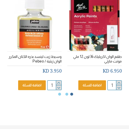
طقم الوان اكريليك 36 لون 12 ملي
وسيط زيت لينسد بذره الكتان المكرر
مونت مارتي
الوان زيتية / Pebeo
eo
3.950 KD
6.950 KD
D
اضافة للسلة
اضافة للسلة