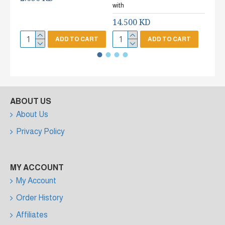
2.65
with
14.500 KD
ADD TO CART
ADD TO CART
ABOUT US
About Us
Privacy Policy
MY ACCOUNT
My Account
Order History
Affiliates