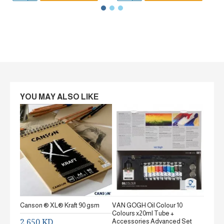
YOU MAY ALSO LIKE
Canson ® XL® Kraft 90 gsm
VAN GOGH Oil Colour 10
Canson
Colours x20ml Tube +
gsm Fi
2.650 KD
Accessories Advanced Set