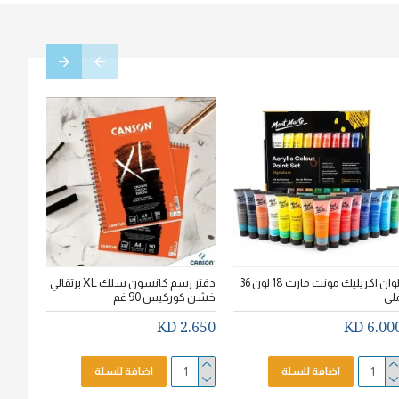
الوان اكريليك مونت مارت 18 لون 36
دفتر رسم كانسون سلك XL برتقالي
لي
خشن كوركيس 90 غم
سم * 20سم
.750 KD
2.650 KD
6.000 K
اضافة للسلة
اضافة للسلة