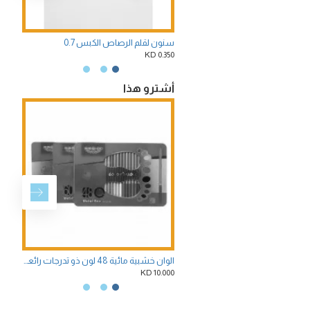
سنون لقلم الرصاص الكبس 0.7
1.750 KD
0.350 KD
أشترو هذا
الوان خشبية مائية 48 لون ذو تدرجات رائعة والوان براقة مع فرشاه ماركة هيرو
6.500 KD
10.000 KD