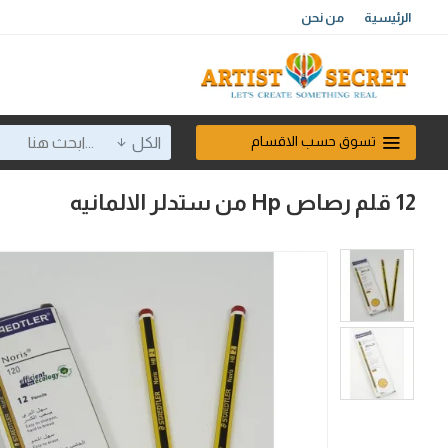
الرئيسية
من نحن
تسوق حسب الاقسام
الكل
12 قلم رصاص Hp من ستدلر الالمانيه