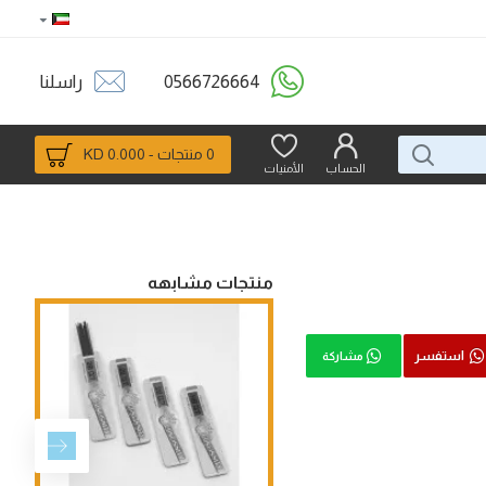
0566726664
راسلنا
0 منتجات - 0.000 KD
الحساب
الأمنيات
منتجات مشابهه
استفسر
مشاركة