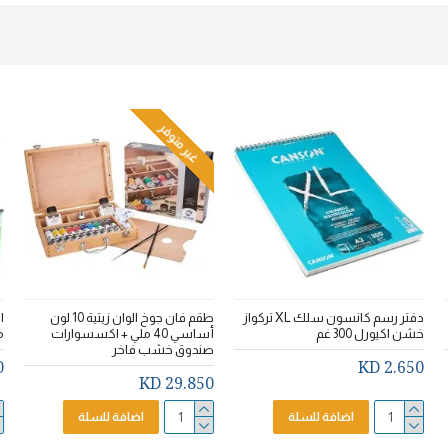
غير متوفر
دفتر رسم كانسون سلك XL تركواز
طقم فان جوخ الوان زيتية 10 لون
خشن اكيورل 300 غم
أساسي 40 ملي + اكسسوارات
م
صندوق خشب فاخر
D
2.650 KD
29.850 KD
اضافة للسلة
اضافة للسلة