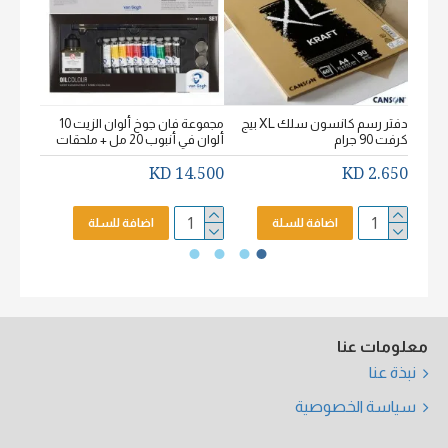
دفتر رسم كانسون سلك XL بيج
مجموعة فان جوخ ألوان الزيت 10
كرفت 90 جرام
ألوان في أنبوب 20 مل + ملحقات
خشن اكيورل
2.650 KD
14.500 KD
2.650 KD
اضافة للسلة
اضافة للسلة
معلومات عنا
نبذة عنا
سياسة الخصوصية