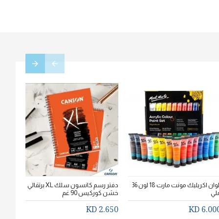
الوان اكريليك مونت مارت 18 لون 36
دفتر رسم كانسون سلك XL برتقالي
لي
خشن كوركيس 90 غم
سم * 20سم
.750 KD
2.650 KD
6.000 K