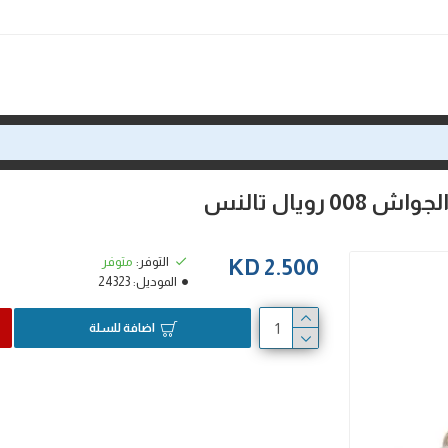
التوفر:
متوفر
2.500 KD
الموديل:
24323
اضافة للسلة