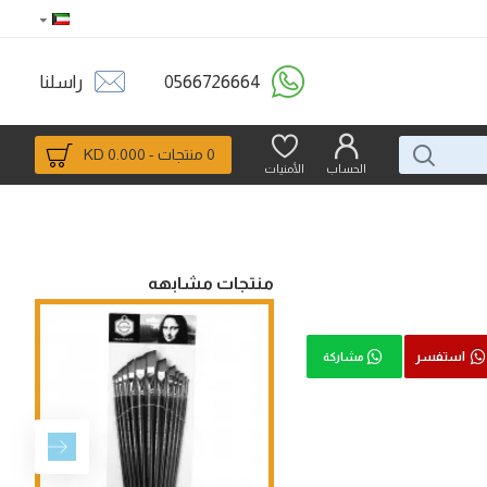
0566726664
راسلنا
0 منتجات - 0.000 KD
الحساب
الأمنيات
منتجات مشابهه
استفسر
مشاركة