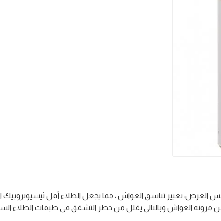
عربي 75 ملي لزيادة شفافية الجواش 008 رويال تالنس الغرض: تغيير تناسق الغواش ، مما يجعل الطلاء أقل ثيس