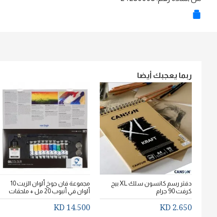
ربما يعجبك أيضا
دفتر رسم كانسون سلك XL بيج
مجموعة فان جوخ ألوان الزيت 10
كرفت 90 جرام
ألوان في أنبوب 20 مل + ملحقات
14.500 KD
2.650 KD