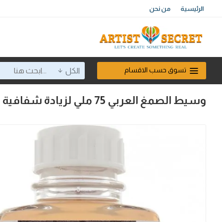
الرئيسية
من نحن
تسوق حسب الاقسام
الكل
وسيط الصمغ العربي 75 ملي لزيادة شفافية الجواش 008 رويال تالنس