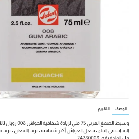
الوصف
التقييم
وسيط الصمغ ال
مل المادة رقم. 24280008