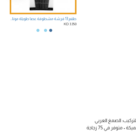
طقم 13 فرشة مشطوفة عصا طويلة موناليزا
3.350 KD
3.350 KD
يوتروبيك التركيب: الصمغ العربي
المذاب في الماء • يجعل الغواش أكثر شفافية • يزيد اللمعان • يزيد من مرونة الغواش وبالتالي يقلل من خطر التشقق في طبقات الطلاء السميكة • متوفر في 75 زجاجة