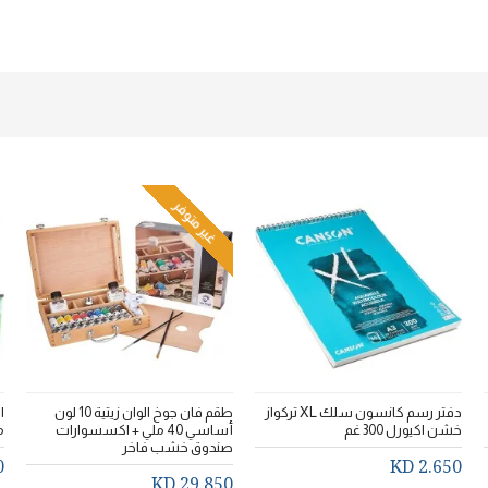
غير متوفر
دفتر رسم كانسون سلك XL تركواز
طقم فان جوخ الوان زيتية 10 لون
خشن اكيورل 300 غم
أساسي 40 ملي + اكسسوارات
م
صندوق خشب فاخر
D
2.650 KD
29.850 KD