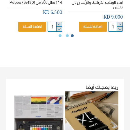
لماع للوحات الكريليك والزيت رويال
4 * 1 بطل 500 مل 364801 / Pebeo
تالنس
o
6.500 KD
D
9.000 KD
اضافة للسلة
اضافة للسلة
ربما يعجبك أيضا