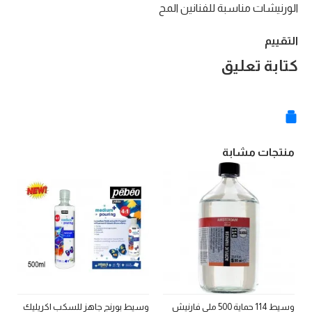
الورنيشات مناسبة للفنانين المح
التقييم
كتابة تعليق
منتجات مشابة
وسيط 114 حماية 500 ملي فارنيش
وسيط بورنج جاهز للسكب اكريليك
ص