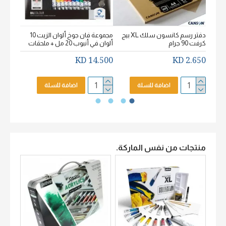
دفتر رسم كانسون سلك XL بيج
مجموعة فان جوخ ألوان الزيت 10
كرفت 90 جرام
ألوان في أنبوب 20 مل + ملحقات
خشن اكيورل
2.650 KD
14.500 KD
2.650 KD
اضافة للسلة
اضافة للسلة
منتجات من نفس الماركة.