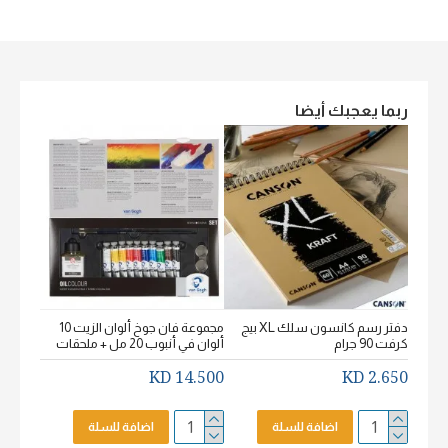
ربما يعجبك أيضا
دفتر رسم كانسون سلك XL بيج
مجموعة فان جوخ ألوان الزيت 10
كرفت 90 جرام
ألوان في أنبوب 20 مل + ملحقات
خشن اكيورل
2.650 KD
14.500 KD
2.650 KD
اضافة للسلة
اضافة للسلة