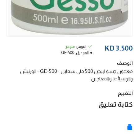
التوفر:
متوفر
3.500 KD
الموديل:
GE-500
الوصف
معجون جسو ابيض 500 ملى سمايل - GE-500 - الورنيش
والوسائط والمعاجين
التقييم
كتابة تعليق