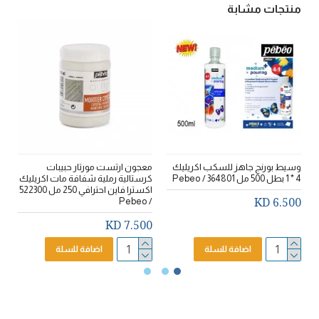
منتجات مشابة
وسيط بورنج جاهز للسكب اكريليك
معجون ارتست مورتار حبيبات
م
4 * 1 بطل 500 مل 364801 / Pebeo
كرستالية رملية شفافة مات اكريليك
اكسترا فاين احترافي 250 مل 522300
eo
6.500 KD
/ Pebeo
D
7.500 KD
اضافة للسلة
اضافة للسلة