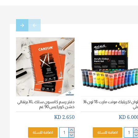
الوان اكريليك مونت مارت 18 لون 36
دفتر رسم كانسون سلك XL برتقالي
لي
خشن كوركيس 90 غم
سم * 20سم
.750 KD
2.650 KD
6.000 K
اضافة للسلة
اضافة للسلة