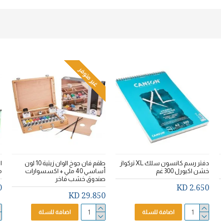
غير متوفر
دفتر رسم كانسون سلك XL تركواز
طقم فان جوخ الوان زيتية 10 لون
خشن اكيورل 300 غم
أساسي 40 ملي + اكسسوارات
م
صندوق خشب فاخر
D
2.650 KD
29.850 KD
اضافة للسلة
اضافة للسلة