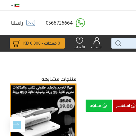
0566726664
راسلنا
0 منتجات - 0.000 KD
الحساب
الأمنيات
منتجات مشابهه
استفسر
مشاركة