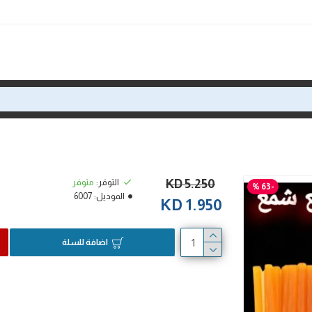
5.250 KD
التوفر:
متوفر
-63 %
الموديل:
6007
1.950 KD
اضافة للسلة