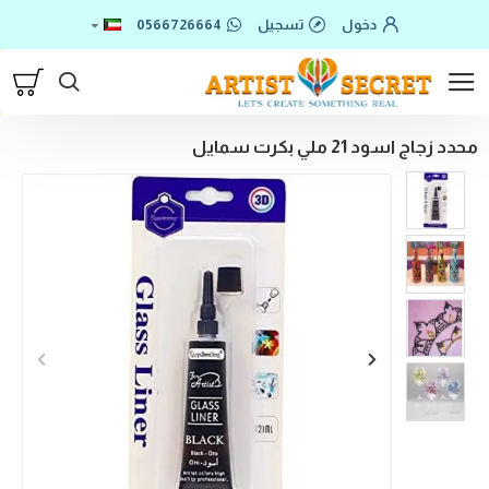
دخول
تسجيل
0566726664
محدد زجاج اسود 21 ملي بكرت سمايل