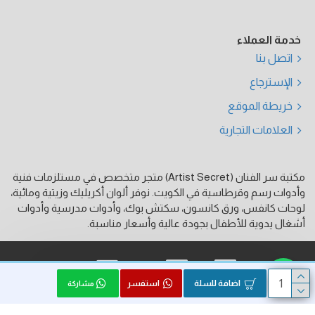
خدمة العملاء
اتصل بنا
الإسترجاع
خريطة الموقع
العلامات التجارية
مكتبة سر الفنان (Artist Secret) متجر متخصص في مستلزمات فنية
وأدوات رسم وقرطاسية في الكويت. نوفر ألوان أكريليك وزيتية ومائية،
لوحات كانفس، ورق كانسون، سكتش بوك، وأدوات مدرسية وأدوات
أشغال يدوية للأطفال بجودة عالية وأسعار مناسبة.
فيزا
ماستر كارد
كي نت
اضافة للسلة
استفسر
مشاركة
الحقوق محفوظة © 2026, Artist Secret, بواسطة HK