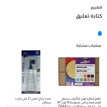
التقييم
كتابة تعليق
منتجات مشابة
طقم فنتازيا مون للتأثيرات سطح
محدد زجاج ابيض 21 ملي بكرت
القمر نمط رخامي مجموعة 10 لون*45
سمايل
س
ملي + ادوات بيبيو الفرنسية 758441