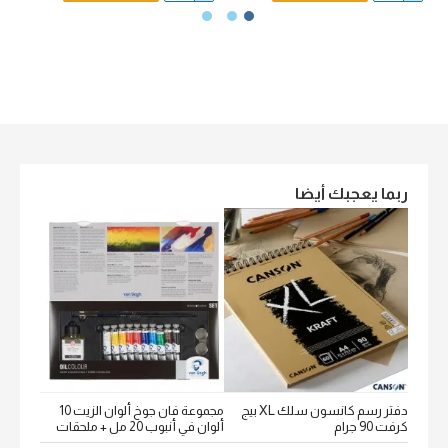
ربما يعجبك أيضا
دفتر رسم كانسون سلك XL بيج
مجموعة فان جوخ ألوان الزيت 10
كرفت 90 جرام
ألوان في أنبوب 20 مل + ملحقات
خشن اكيورل