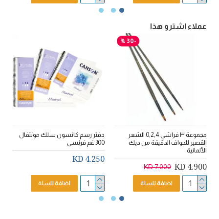
عملاء اشترو هذا
-30 %
مجموعة ٣ فراشي 0,2,4 الشعر
دفتر رسم كانسون سلك مونتفال
القصير للحواف الدقيقة من ديك
300 غم فرنسي
خ
الألمانية
D
4.250 KD
4.900 KD
7.000 KD
اضافة للسلة
اضافة للسلة