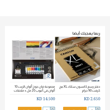
ربما يعجبك أيضا
دفتر رسم كانسون سلك XL بيج
مجموعة فان جوخ ألوان الزيت 10
كرفت 90 جرام
ألوان في أنبوب 20 مل + ملحقات
خشن اكيورل
2.650 KD
14.500 KD
2.650 KD