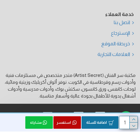
خدمة العملاء
اتصل بنا
الإسترجاع
خريطة الموقع
العلامات التجارية
مكتبة سر الفنان (Artist Secret) متجر متخصص في مستلزمات فنية
وأدوات رسم وقرطاسية في الكويت. نوفر ألوان أكريليك وزيتية ومائية،
لوحات كانفس، ورق كانسون، سكتش بوك، وأدوات مدرسية وأدوات
أشغال يدوية للأطفال بجودة عالية وأسعار مناسبة.
فيزا
ماستر كارد
كي نت
اضافة للسلة
استفسر
مشاركة
الحقوق محفوظة © 2026, Artist Secret, بواسطة HK