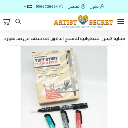
دخول
تسجيل
0566726664
محايه كبس اسطوانيه للمسح الدقيق تف ستف من سانفورد