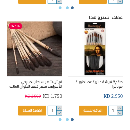
عملاء اشترو هذا
-30 %
طقم 9 فرشة دائرية عصا طويلة
فرش شعر سنجاب طبيعي
دا
موناليزا
الأحترافية شعر كثيف للألوان المائية
D
1.750 KD
2.950 KD
2.500 KD
اضافة للسلة
اضافة للسلة