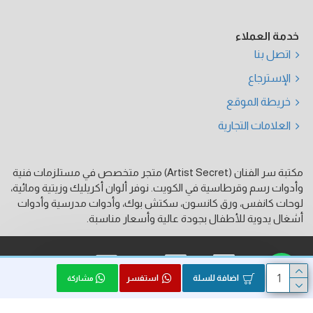
خدمة العملاء
اتصل بنا
الإسترجاع
خريطة الموقع
العلامات التجارية
مكتبة سر الفنان (Artist Secret) متجر متخصص في مستلزمات فنية
وأدوات رسم وقرطاسية في الكويت. نوفر ألوان أكريليك وزيتية ومائية،
لوحات كانفس، ورق كانسون، سكتش بوك، وأدوات مدرسية وأدوات
أشغال يدوية للأطفال بجودة عالية وأسعار مناسبة.
فيزا
ماستر كارد
كي نت
اضافة للسلة
استفسر
مشاركة
الحقوق محفوظة © 2026, Artist Secret, بواسطة HK