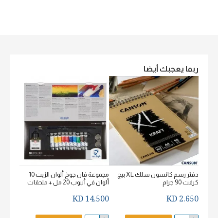
ربما يعجبك أيضا
دفتر رسم كانسون سلك XL بيج
مجموعة فان جوخ ألوان الزيت 10
كرفت 90 جرام
ألوان في أنبوب 20 مل + ملحقات
خشن اكيورل
2.650 KD
14.500 KD
2.650 KD