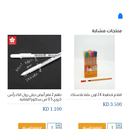
منتجات مشابة
اقلام تخطيط 24 لون علبة بلاستك
طقم 2 قلم أبيض جيلي رول انك رأس
كروي 0.5 من ساكورا اليابانية
ق
3.500 KD
ا
1.100 KD
D
اضافة للسلة
اضافة للسلة