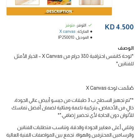
التوفر:
متوفر
4.500 KD
الماركة:
X canvas
الموديل:
IP250010
الوصف
*لوحة كانفس احترافية 380 جرام من X Canvas – الخيار الأمثل
للفنانين*
صُمّمت لوحة X Canvas
*"تم تجهيز السطح ب 3 طبقات من جيسو أبيض عالي الجودة،
خالٍ من الأحماض، بتركيبة ناعمة ومثالية لضمان أفضل تماسك
للألوان دون الحاجة لأي تحضير إضافي."*
ولتلبي أعلى معايير الجودة والدقة، وتناسب متطلبات الفنانين
والرسامين المحترفين والهواة. تجمع بين المواصفات الفنية العالية