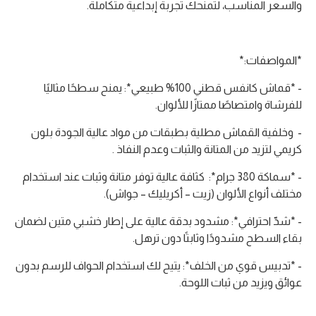
والسعر المناسب، لتمنحك تجربة إبداعية متكاملة.
*المواصفات:*
- *قماش كانفس قطني 100% طبيعي*: يمنح سطحًا مثاليًا
للفرشاة وامتصاصًا ممتازًا للألوان.
- وخلفية القماش مطلية بطبقات من مواد عالية الجودة بلون
كريمي لتزيد من المتانة والثبات وعدم النفاذ .
- *سماكة 380 جرام*: كثافة عالية توفر متانة وثبات عند استخدام
مختلف أنواع الألوان (زيت – أكريليك – جواش).
- *شدّ احترافي*: مشدود بدقة عالية على إطار خشبي متين لضمان
بقاء السطح مشدودًا وثابتًا دون ترهل.
- *تدبيس قوي من الخلف*: يتيح لك استخدام الحواف للرسم بدون
عوائق ويزيد من ثبات اللوحة.