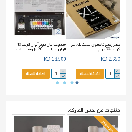
دفتر رسم كانسون سلك XL بيج
مجموعة فان جوخ ألوان الزيت 10
كرفت 90 جرام
ألوان في أنبوب 20 مل + ملحقات
خشن اكيورل
2.650 KD
14.500 KD
2.650 KD
اضافة للسلة
اضافة للسلة
منتجات من نفس الماركة.
غير متوفر