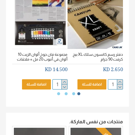
دفتر رسم كانسون سلك XL بيج
مجموعة فان جوخ ألوان الزيت 10
كرفت 90 جرام
ألوان في أنبوب 20 مل + ملحقات
خشن اكيورل
2.650 KD
14.500 KD
2.650 KD
اضافة للسلة
اضافة للسلة
منتجات من نفس الماركة.