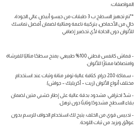
المواصفات:
*"تم تجهيز السطح ب 3 طبقات من جيسو أبيض عالي الجودة،
خالٍ من الأحماض، بتركيبة ناعمة ومثالية لضمان أفضل تماسك
للألوان دون الحاجة لأي تحضير إضافي
- قماش كانفس قطني 100% طبيعي: يمنح سطحًا مثاليًا للفرشاة
وامتصاصًا ممتازًا للألوان.
- سماكة 280 جرام: كثافة عالية توفر متانة وثبات عند استخدام
مختلف أنواع الألوان (زيت – أكريليك – جواش).
- شدّ احترافي: مشدود بدقة عالية على إطار خشبي متين لضمان
بقاء السطح مشدودًا وثابتًا دون ترهل.
- تدبيس قوي من الخلف: يتيح لك استخدام الحواف للرسم بدون
عوائق ويزيد من ثبات اللوحة.