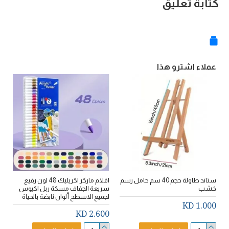
كتابة تعليق
عملاء اشترو هذا
ستاند طاولة حجم 40 سم حامل رسم
اقلام ماركر اكريليك 48 لون رفيع
خشب
سريعة الجفاف مسكة ربل اكيوس
ف
لجميع الاسطح ألوان نابضة بالحياة
D
1.000 KD
2.600 KD