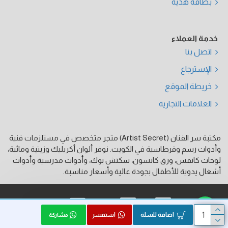
بطاقة هدية
خدمة العملاء
اتصل بنا
الإسترجاع
خريطة الموقع
العلامات التجارية
مكتبة سر الفنان (Artist Secret) متجر متخصص في مستلزمات فنية
وأدوات رسم وقرطاسية في الكويت. نوفر ألوان أكريليك وزيتية ومائية،
لوحات كانفس، ورق كانسون، سكتش بوك، وأدوات مدرسية وأدوات
أشغال يدوية للأطفال بجودة عالية وأسعار مناسبة.
فيزا
ماستر كارد
كي نت
اضافة للسلة
استفسر
مشاركة
الحقوق محفوظة © 2026, Artist Secret, بواسطة HK