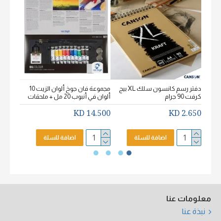
دفتر رسم كانسون سلك XL بيج
مجموعة فان جوخ ألوان الزيت 10
كرفت 90 جرام
ألوان في أنبوب 20 مل + ملحقات
خشن اكيورل
2.650 KD
14.500 KD
2.650 KD
اضافة للسلة
اضافة للسلة
معلومات عنا
نبذة عنا