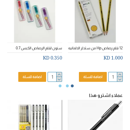
12 قلم رصاص Hp من ستدلر الالمانيه
سنون لقلم الرصاص الكبس 0.7
و
0.350 KD
1.000 KD
ال
D
اضافة للسلة
اضافة للسلة
عملاء اشترو هذا