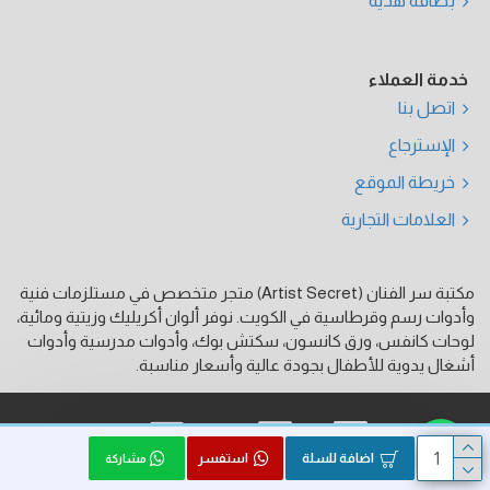
بطاقة هدية
خدمة العملاء
اتصل بنا
الإسترجاع
خريطة الموقع
العلامات التجارية
مكتبة سر الفنان (Artist Secret) متجر متخصص في مستلزمات فنية
وأدوات رسم وقرطاسية في الكويت. نوفر ألوان أكريليك وزيتية ومائية،
لوحات كانفس، ورق كانسون، سكتش بوك، وأدوات مدرسية وأدوات
أشغال يدوية للأطفال بجودة عالية وأسعار مناسبة.
فيزا
ماستر كارد
كي نت
اضافة للسلة
استفسر
مشاركة
الحقوق محفوظة © 2026, Artist Secret, بواسطة HK