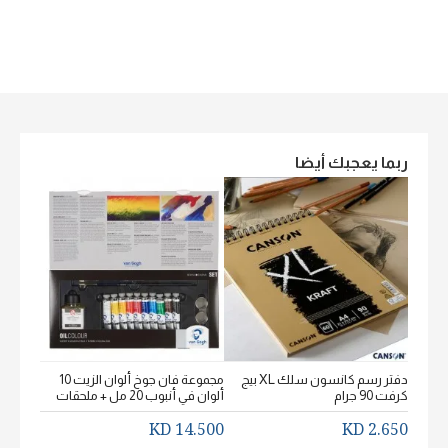
ربما يعجبك أيضا
دفتر رسم كانسون سلك XL بيج
مجموعة فان جوخ ألوان الزيت 10
كرفت 90 جرام
ألوان في أنبوب 20 مل + ملحقات
خشن اكيورل
2.650 KD
14.500 KD
2.650 KD