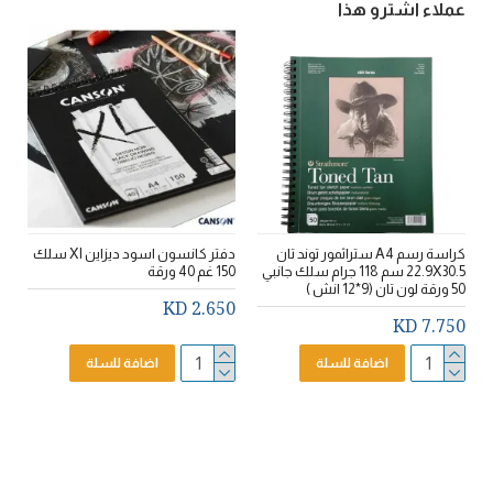
عملاء اشترو هذا
كراسة رسم A4 ستراثمور توند تان
دفتر كانسون اسود ديزاين Xl سلك
22.9X30.5 سم 118 جرام سلك جانبي
150 غم 40 ورقة
50 ورقة لون تان (9*12 انش )
2.650 KD
7.750 KD
اضافة للسلة
اضافة للسلة