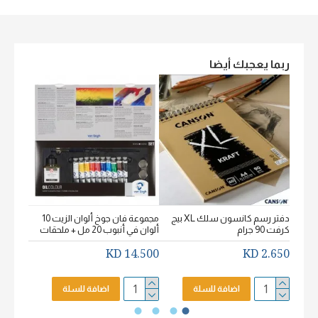
ربما يعجبك أيضا
دفتر رسم كانسون سلك XL بيج
مجموعة فان جوخ ألوان الزيت 10
كرفت 90 جرام
ألوان في أنبوب 20 مل + ملحقات
خشن اكيورل
2.650 KD
14.500 KD
2.650 KD
اضافة للسلة
اضافة للسلة