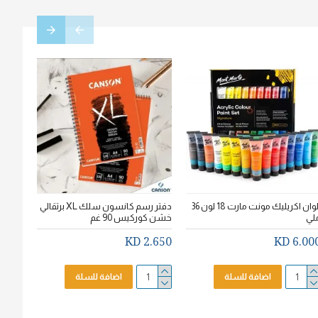
الوان اكريليك مونت مارت 18 لون 36
دفتر رسم كانسون سلك XL برتقالي
لي
خشن كوركيس 90 غم
سم * 20سم
.750 KD
2.650 KD
6.000 K
اضافة للسلة
اضافة للسلة