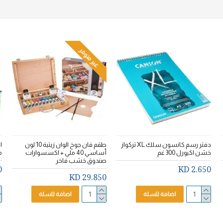
غير متوفر
دفتر رسم كانسون سلك XL تركواز
طقم فان جوخ الوان زيتية 10 لون
خشن اكيورل 300 غم
أساسي 40 ملي + اكسسوارات
م
صندوق خشب فاخر
D
2.650 KD
29.850 KD
اضافة للسلة
اضافة للسلة