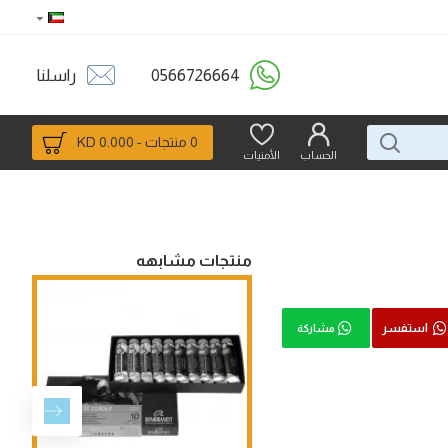
0566726664
راسلنا
0 منتجات - 0.000 KD
الحساب
الأمنيات
منتجات مشابهه
استفسر
مشاركة