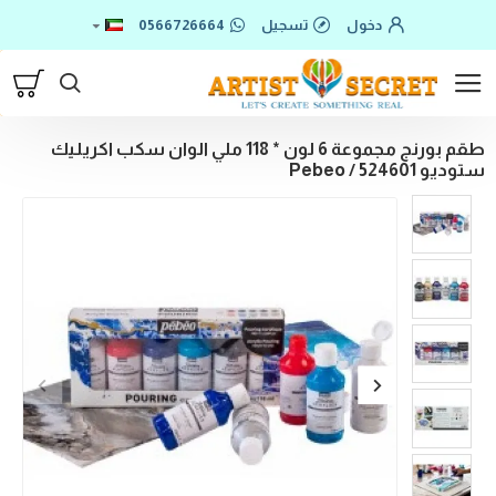
دخول
تسجيل
0566726664
طقم بورنج مجموعة 6 لون * 118 ملي الوان سكب اكريليك
ستوديو 524601 / Pebeo