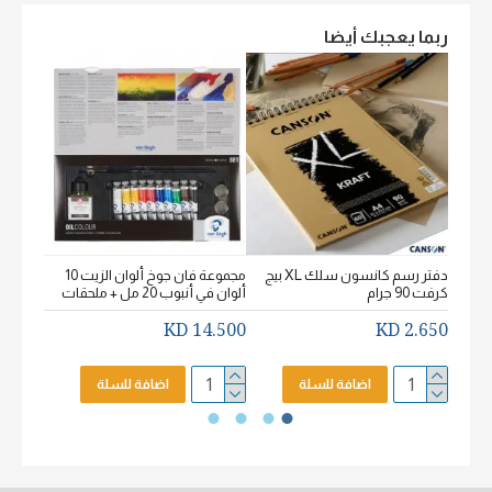
ربما يعجبك أيضا
دفتر رسم كانسون سلك XL بيج
مجموعة فان جوخ ألوان الزيت 10
كرفت 90 جرام
ألوان في أنبوب 20 مل + ملحقات
خشن اكيورل
2.650 KD
14.500 KD
2.650 KD
اضافة للسلة
اضافة للسلة