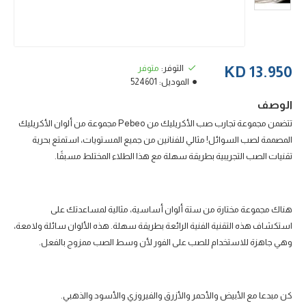
التوفر:
متوفر
13.950 KD
الموديل:
524601
الوصف
تتضمن مجموعة تجارب صب الأكريليك من Pebeo مجموعة من ألوان الأكريليك
المصممة لصب السوائل! مثالي للفنانين من جميع المستويات، استمتع بحرية
تقنيات الصب التجريبية بطريقة سهلة مع هذا الطلاء المختلط مسبقًا.
هناك مجموعة مختارة من ستة ألوان أساسية، مثالية لمساعدتك على
استكشاف هذه التقنية الفنية الرائعة بطريقة سهلة. هذه الألوان سائلة ولامعة،
وهي جاهزة للاستخدام للصب على الفور لأن وسط الصب ممزوج بالفعل.
كن مبدعا مع الأبيض والأحمر والأزرق والفيروزي والأسود والذهبي.