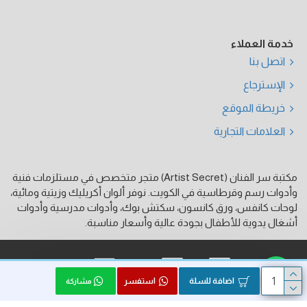
خدمة العملاء
اتصل بنا
الإسترجاع
خريطة الموقع
العلامات التجارية
مكتبة سر الفنان (Artist Secret) متجر متخصص في مستلزمات فنية
وأدوات رسم وقرطاسية في الكويت. نوفر ألوان أكريليك وزيتية ومائية،
لوحات كانفس، ورق كانسون، سكتش بوك، وأدوات مدرسية وأدوات
أشغال يدوية للأطفال بجودة عالية وأسعار مناسبة.
فيزا
ماستر كارد
كي نت
اضافة للسلة
استفسر
مشاركة
الحقوق محفوظة © 2026, Artist Secret, بواسطة HK