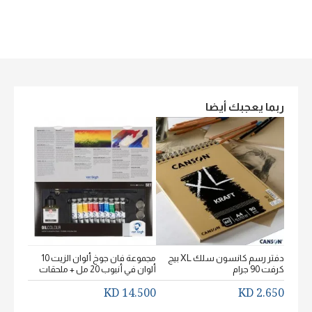
ربما يعجبك أيضا
دفتر رسم كانسون سلك XL بيج
مجموعة فان جوخ ألوان الزيت 10
كرفت 90 جرام
ألوان في أنبوب 20 مل + ملحقات
خشن اكيورل
2.650 KD
14.500 KD
2.650 KD