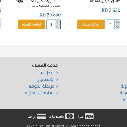
خشن اكيورل 300 غم
أساسي 40 ملي + اكسسوارات
م
صندوق خشب فاخر
D
2.650 KD
29.850 KD
اضافة للسلة
اضافة للسلة
خدمة العملاء
اتصل بنا
الإسترجاع
ولة
خريطة الموقع
يدية
العلامات التجارية
ة
فيزا
ماستر كارد
كي نت
الحقوق محفوظة © 2026, Artist Secret, بواسطة HK