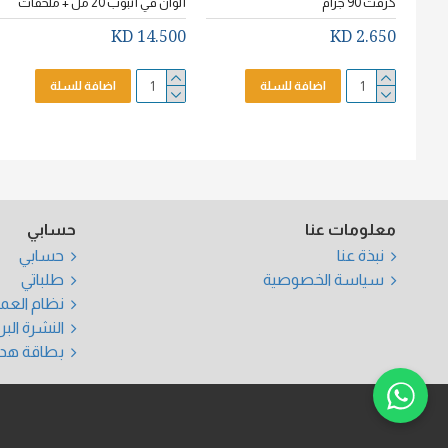
كرفت 90 جرام
ألوان في أنبوب 20 مل + ملحقات
14.500 KD
2.650 KD
اضافة للسلة
اضافة للسلة
معلومات عنا
حسابي
نبذة عنا
حسابي
سياسة الخصوصية
طلباتي
نظام العم
النشرة البر
بطاقة هدي