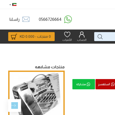
0566726664
راسلنا
0 منتجات - 0.000 KD
الحساب
الأمنيات
منتجات مشابهه
استفسر
مشاركة