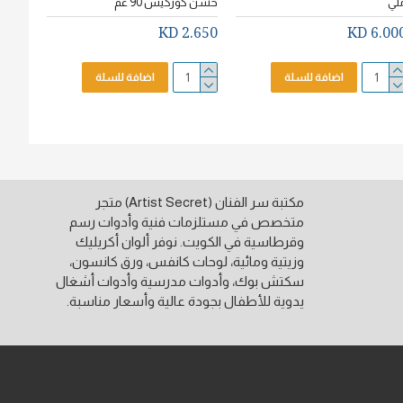
لي
خشن كوركيس 90 غم
سم * 20سم
.750 KD
2.650 KD
6.000 K
اضافة للسلة
اضافة للسلة
مكتبة سر الفنان (Artist Secret) متجر
متخصص في مستلزمات فنية وأدوات رسم
وقرطاسية في الكويت. نوفر ألوان أكريليك
وزيتية ومائية، لوحات كانفس، ورق كانسون،
سكتش بوك، وأدوات مدرسية وأدوات أشغال
يدوية للأطفال بجودة عالية وأسعار مناسبة.