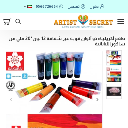
دخول
تسجيل
0566726664
طقم أكريليك ذو ألوان قوية غير شفافة 12 لون*20 ملي من
ساكورا اليابانية