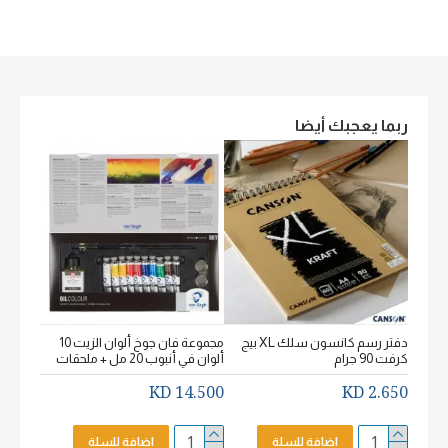
ربما يعجبك أيضا
دفتر رسم كانسون سلك XL بيج
مجموعة فان جوخ ألوان الزيت 10
كرفت 90 جرام
ألوان في أنبوب 20 مل + ملحقات
خشن اكيورل
2.650 KD
14.500 KD
2.650 KD
اضافة للسلة
اضافة للسلة