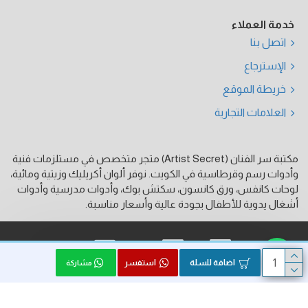
خدمة العملاء
اتصل بنا
الإسترجاع
خريطة الموقع
العلامات التجارية
مكتبة سر الفنان (Artist Secret) متجر متخصص في مستلزمات فنية
وأدوات رسم وقرطاسية في الكويت. نوفر ألوان أكريليك وزيتية ومائية،
لوحات كانفس، ورق كانسون، سكتش بوك، وأدوات مدرسية وأدوات
أشغال يدوية للأطفال بجودة عالية وأسعار مناسبة.
فيزا
ماستر كارد
كي نت
اضافة للسلة
استفسر
مشاركة
الحقوق محفوظة © 2026, Artist Secret, بواسطة HK