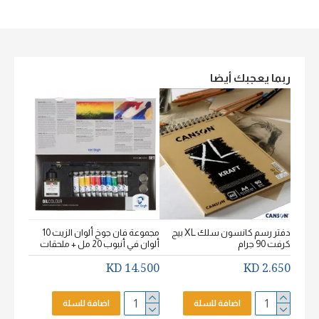
ربما يعجبك أيضا
دفتر رسم كانسون سلك XL بيج
مجموعة فان جوخ ألوان الزيت 10
كرفت 90 جرام
ألوان في أنبوب 20 مل + ملحقات
خشن اكيورل
2.650 KD
14.500 KD
2.650 KD
اضافة للسلة
اضافة للسلة