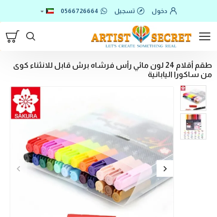
دخول
تسجيل
0566726664
طقم أقلام 24 لون مائي رأس فرشاه برش قابل للانثناء كوى
من ساكورا اليابانية