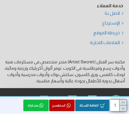
خدمة العملاء
اتصل بنا
الإسترجاع
خريطة الموقع
العلامات التجارية
مكتبة سر الفنان (Artist Secret) متجر متخصص في مستلزمات فنية
وأدوات رسم وقرطاسية في الكويت. نوفر ألوان أكريليك وزيتية ومائية،
لوحات كانفس، ورق كانسون، سكتش بوك، وأدوات مدرسية وأدوات
أشغال يدوية للأطفال بجودة عالية وأسعار مناسبة.
فيزا
ماستر كارد
كي نت
اضافة للسلة
استفسر
مشاركة
الحقوق محفوظة © 2026, Artist Secret, بواسطة HK