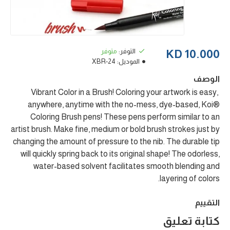
التوفر:
متوفر
10.000 KD
الموديل:
XBR-24
الوصف
Vibrant Color in a Brush! Coloring your artwork is easy,
anywhere, anytime with the no-mess, dye-based, Koi®
Coloring Brush pens! These pens perform similar to an
artist brush. Make fine, medium or bold brush strokes just by
changing the amount of pressure to the nib. The durable tip
will quickly spring back to its original shape! The odorless,
water-based solvent facilitates smooth blending and
layering of colors.
التقييم
كتابة تعليق