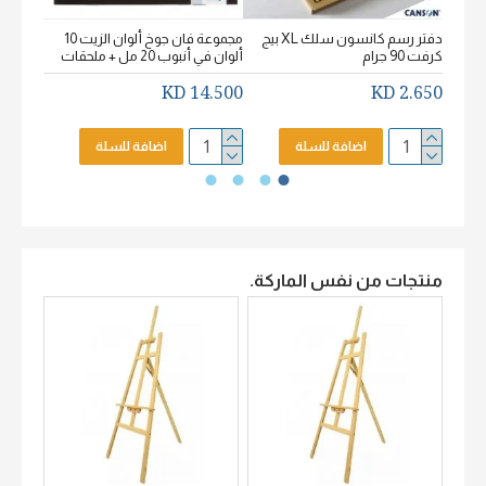
دفتر رسم كانسون سلك XL بيج
مجموعة فان جوخ ألوان الزيت 10
كرفت 90 جرام
ألوان في أنبوب 20 مل + ملحقات
خشن اكيورل
2.650 KD
14.500 KD
2.650 KD
اضافة للسلة
اضافة للسلة
منتجات من نفس الماركة.