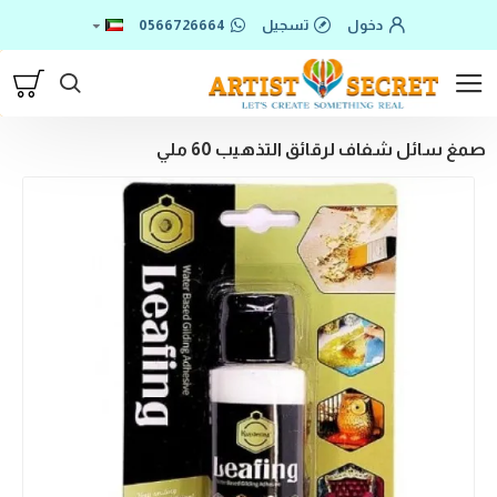
دخول
تسجيل
0566726664
صمغ سائل شفاف لرقائق التذهيب 60 ملي