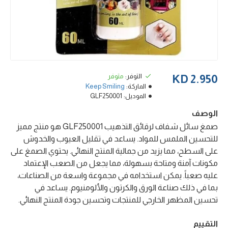
التوفر:
متوفر
2.950 KD
الماركة:
Keep Smiling
الموديل:
GLF250001
الوصف
صمغ سائل شفاف لرقائق التذهيب GLF250001 هو منتج مميز
للتحسين الملمس للمواد. يساعد في تقليل العيوب والخدوش
على السطح، مما يزيد من جمالية المنتج النهائي. يحتوي الصمغ على
مكونات آمنة ومتاحة بسهولة، مما يجعل من الصعب الإعتماد
عليه صعباً. يمكن استخدامه في مجموعة واسعة من الصناعات،
بما في ذلك صناعة الورق والكرتون والألومنيوم. يساعد في
تحسين المظهر الخارجي للمنتجات وتحسين جودة المنتج النهائي.
التقييم