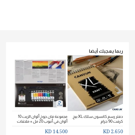
ربما يعجبك أيضا
دفتر رسم كانسون سلك XL بيج
مجموعة فان جوخ ألوان الزيت 10
كرفت 90 جرام
ألوان في أنبوب 20 مل + ملحقات
خشن اكيورل
2.650 KD
14.500 KD
2.650 KD