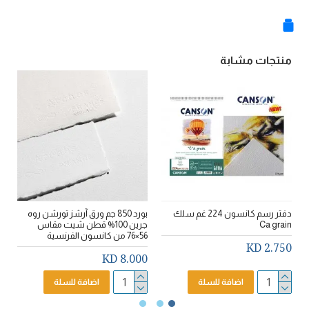
منتجات مشابة
دفتر رسم كانسون 224 غم سلك
بورد 850 جم ورق آرشز تورشن روه
Ca grain
جرين 100% قطن شيت مقاس
56×76 من كانسون الفرنسية
ا
2.750 KD
D
8.000 KD
اضافة للسلة
اضافة للسلة