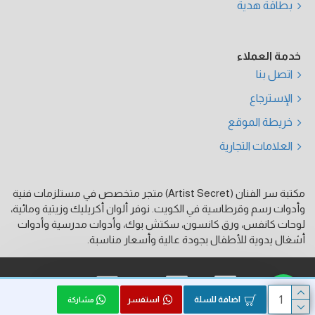
بطاقة هدية
خدمة العملاء
اتصل بنا
الإسترجاع
خريطة الموقع
العلامات التجارية
مكتبة سر الفنان (Artist Secret) متجر متخصص في مستلزمات فنية
وأدوات رسم وقرطاسية في الكويت. نوفر ألوان أكريليك وزيتية ومائية،
لوحات كانفس، ورق كانسون، سكتش بوك، وأدوات مدرسية وأدوات
أشغال يدوية للأطفال بجودة عالية وأسعار مناسبة.
فيزا
ماستر كارد
كي نت
اضافة للسلة
استفسر
مشاركة
الحقوق محفوظة © 2026, Artist Secret, بواسطة HK