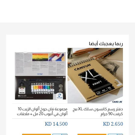
ربما يعجبك أيضا
دفتر رسم كانسون سلك XL بيج
مجموعة فان جوخ ألوان الزيت 10
كرفت 90 جرام
ألوان في أنبوب 20 مل + ملحقات
خشن اكيورل
2.650 KD
14.500 KD
2.650 KD