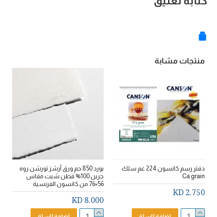
كتابة تعليق
منتجات مشابة
دفتر رسم كانسون 224 غم سلك
بورد 850 جم ورق آرشز تورشن روه
Ca grain
جرين 100% قطن شيت مقاس
56×76 من كانسون الفرنسية
ا
2.750 KD
D
8.000 KD
اضافة للسلة
اضافة للسلة