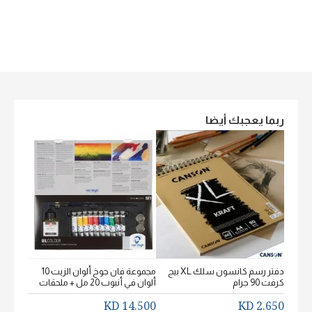
ربما يعجبك أيضا
دفتر رسم كانسون سلك XL بيج
مجموعة فان جوخ ألوان الزيت 10
كرفت 90 جرام
ألوان في أنبوب 20 مل + ملحقات
خشن اكيورل
2.650 KD
14.500 KD
2.650 KD