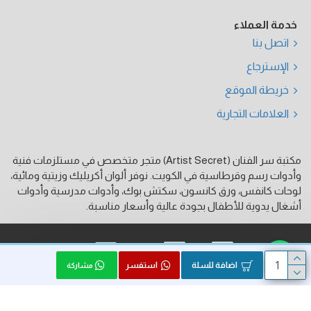
خدمة العملاء
اتصل بنا
الإسترجاع
خريطة الموقع
العلامات التجارية
مكتبة سر الفنان (Artist Secret) متجر متخصص في مستلزمات فنية
وأدوات رسم وقرطاسية في الكويت. نوفر ألوان أكريليك وزيتية ومائية،
لوحات كانفس، ورق كانسون، سكتش بوك، وأدوات مدرسية وأدوات
أشغال يدوية للأطفال بجودة عالية وأسعار مناسبة.
فيزا
ماستر كارد
كي نت
اضافة للسلة
استفسر
مشاركة
الحقوق محفوظة © 2026, Artist Secret, بواسطة HK