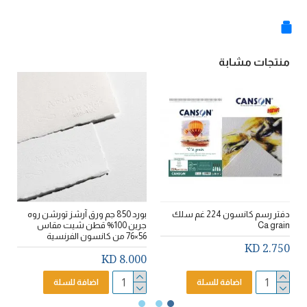
منتجات مشابة
دفتر رسم كانسون 224 غم سلك
بورد 850 جم ورق آرشز تورشن روه
Ca grain
جرين 100% قطن شيت مقاس
56×76 من كانسون الفرنسية
ا
2.750 KD
D
8.000 KD
اضافة للسلة
اضافة للسلة