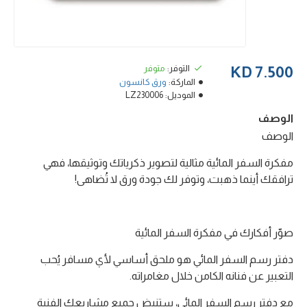
التوفر:
متوفر
7.500 KD
الماركة:
ورق كانسون
الموديل:
LZ230006
الوصف
الوصف
مفكرة السفر المائية مثالية لتصوير ذكرياتك وتوثيقها، فهي
ترافقك أينما ذهبت، وتوفر لك جودة ورق لا تُضاهى!
صوّر أفكارك في مفكرة السفر المائية
دفتر رسم السفر المائي هو ملحق أساسي لأي مسافر يُحب
التعبير عن فنانه الكامن خلال مغامراته.
مع دفتر رسم السفر المائي، ستنبض جميع مشاريعك الفنية