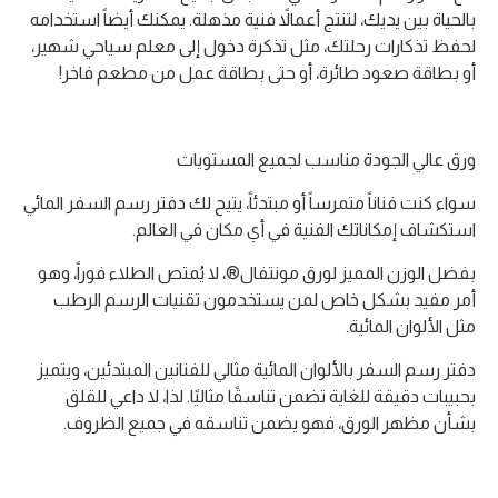
بالحياة بين يديك، لتنتج أعمالاً فنية مذهلة. يمكنك أيضاً استخدامه
لحفظ تذكارات رحلتك، مثل تذكرة دخول إلى معلم سياحي شهير،
أو بطاقة صعود طائرة، أو حتى بطاقة عمل من مطعم فاخر!
ورق عالي الجودة مناسب لجميع المستويات
سواء كنت فناناً متمرساً أو مبتدئاً، يتيح لك دفتر رسم السفر المائي
استكشاف إمكاناتك الفنية في أي مكان في العالم.
بفضل الوزن المميز لورق مونتفال®، لا يُمتص الطلاء فوراً، وهو
أمر مفيد بشكل خاص لمن يستخدمون تقنيات الرسم الرطب
مثل الألوان المائية.
دفتر رسم السفر بالألوان المائية مثالي للفنانين المبتدئين، ويتميز
بحبيبات دقيقة للغاية تضمن تناسقًا مثاليًا. لذا، لا داعي للقلق
بشأن مظهر الورق، فهو يضمن تناسقه في جميع الظروف.