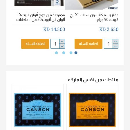
دفتر رسم كانسون سلك XL بيج
مجموعة فان جوخ ألوان الزيت 10
كرفت 90 جرام
ألوان في أنبوب 20 مل + ملحقات
خشن اكيورل
2.650 KD
14.500 KD
2.650 KD
اضافة للسلة
اضافة للسلة
منتجات من نفس الماركة.