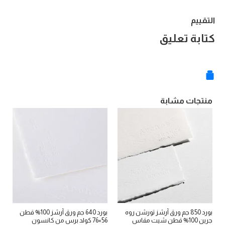
التقييم
كتابة تعليق
منتجات مشابة
بورد 850 جم ورق آرشز تورشن روه
بورد 640 جم ورق آرشز 100% قطن
جرين 100% قطن شيت مقاس
56×76 كولد برس من كانسون
100 % م