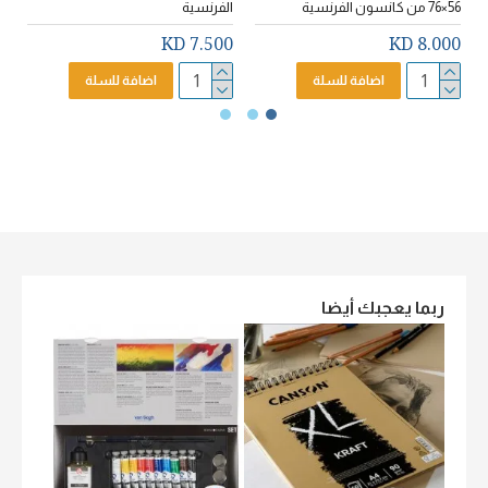
56×76 من كانسون الفرنسية
الفرنسية
D
7.500 KD
8.000 KD
اضافة للسلة
اضافة للسلة
ربما يعجبك أيضا