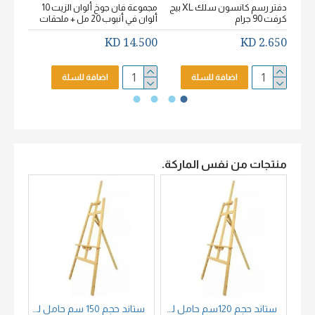
دفتر رسم كانسون سلك XL بيج
مجموعة فان جوخ ألوان الزيت 10
كرفت 90 جرام
ألوان في أنبوب 20 مل + ملحقات
خشن اكيورل
2.650 KD
14.500 KD
2.650 KD
اضافة للسلة
اضافة للسلة
منتجات من نفس الماركة.
ستاند حجم 120سم حامل لوحات خشب زان
ستاند حجم 150 سم حامل لوحات خشب