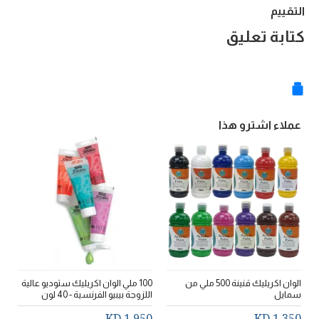
التقييم
كتابة تعليق
عملاء اشترو هذا
الوان اكريليك قنينة 500 ملي من
100 ملي الوان اكريليك ستوديو عالية
سمايل
اللزوجة بيبيو الفرنسية - 40 لون
ق
D
1.950 KD
1.350 KD