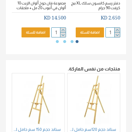
دفتر رسم كانسون سلك XL بيج
مجموعة فان جوخ ألوان الزيت 10
كرفت 90 جرام
ألوان في أنبوب 20 مل + ملحقات
خشن اكيورل
2.650 KD
14.500 KD
2.650 KD
اضافة للسلة
اضافة للسلة
منتجات من نفس الماركة.
ستاند حجم 120سم حامل لوحات خشب زان
ستاند حجم 150 سم حامل لوحات خشب