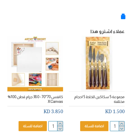
عملاء اشترو هذا
مجموعة 5 سكاكين للخلط 5 احجام
كانفس 70*70 - 380 جرام قطن 100%
مختلفة
XCanvas
ع
D
3.850 KD
1.500 KD
اضافة للسلة
اضافة للسلة