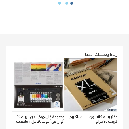
ربما يعجبك أيضا
دفتر رسم كانسون سلك XL بيج
مجموعة فان جوخ ألوان الزيت 10
كرفت 90 جرام
ألوان في أنبوب 20 مل + ملحقات
خشن اكيورل