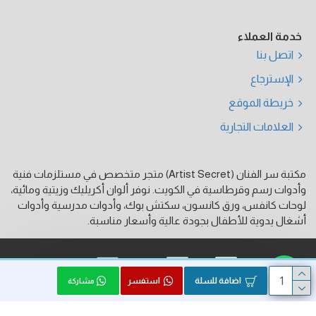
خدمة العملاء
اتصل بنا
الإسترجاع
خريطة الموقع
العلامات التجارية
مكتبة سر الفنان (Artist Secret) متجر متخصص في مستلزمات فنية
وأدوات رسم وقرطاسية في الكويت. نوفر ألوان أكريليك وزيتية ومائية،
لوحات كانفس، ورق كانسون، سكتش بوك، وأدوات مدرسية وأدوات
أشغال يدوية للأطفال بجودة عالية وأسعار مناسبة.
فيزا
ماستر كارد
كي نت
اضافة للسلة
استفسر
مشاركة
الحقوق محفوظة © 2026, Artist Secret, بواسطة HK