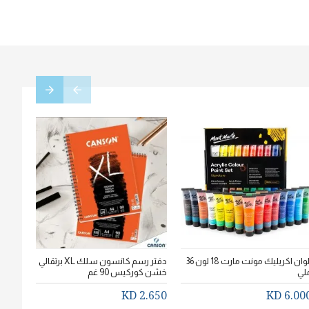
الوان اكريليك مونت مارت 18 لون 36
دفتر رسم كانسون سلك XL برتقالي
لي
خشن كوركيس 90 غم
سم * 20سم
.750 KD
2.650 KD
6.000 K