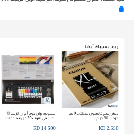
ربما يعجبك أيضا
دفتر رسم كانسون سلك XL بيج
مجموعة فان جوخ ألوان الزيت 10
كرفت 90 جرام
ألوان في أنبوب 20 مل + ملحقات
14.500 KD
2.650 KD