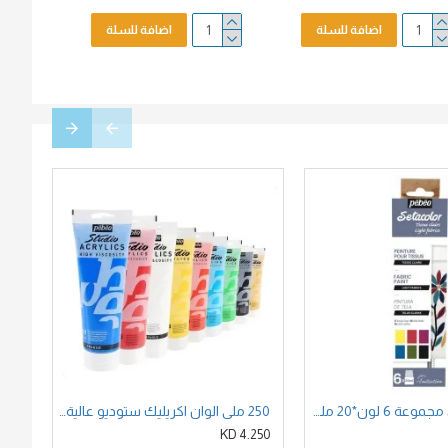
اضافة للسلة
اضافة للسلة
طقم قماش مجموعة 6 لون*20 ملي معتم فواتح مطفي سيتاكولور بيبيو الفرنسية 756482
250 ملي الوان اكريليك ستوديو عالية اللزوجة بيبيو الفرنسية - 9 لون
750 KD
4.250 KD