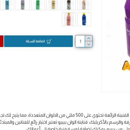
اضافة للسلة
اكتشف عالم الألوان مع قنينة الوان اكريليك 500 ملي من بيبيو. هذه القنينة الرائعة تحتوي على 500 مللي من
لرسم بالأكريليك. قناينة الوان بيبيو تعتبر اختيار رائع للفنانين والمبتد