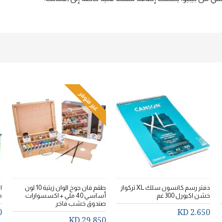
غير متوفر
دفتر رسم كانسون سلك XL تركواز
طقم فان جوخ الوان زيتية 10 لون
خشن اكيورل 300 غم
أساسي 40 ملي + اكسسوارات
م
صندوق خشب فاخر
D
2.650 KD
29.850 KD