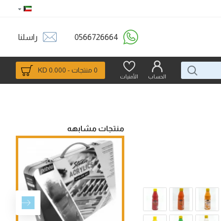
0566726664
راسلنا
0 منتجات - 0.000 KD
الحساب
الأمنيات
منتجات مشابهه