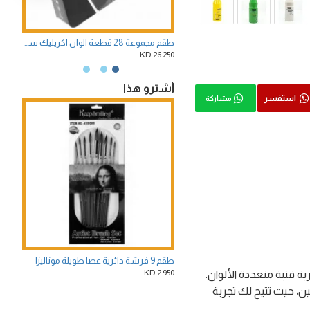
طقم مجموعة 28 قطعة الوان اكريليك ستوديو شنطة معدنية متكاملة بيبيو الفرنسية
.500 KD
26.250 KD
أشترو هذا
استفسر
مشاركة
طقم 9 فرشة دائرية عصا طويلة موناليزا
2.950 KD
 الالوان المتعددة، مما يتيح لك تجربة فنية متعددة الألوان.
ئين، حيث تتيح لك تجربة